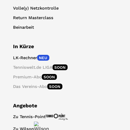
Volle(y) Netzkontrolle
Return Masterclass
Beinarbeit
In Kürze
LK-Rechner
NEU
Tenniswelt.de LIGA
SOON
Premium-Abo
SOON
Das Vereins-Abo
SOON
Angebote
Zu Tennis-Point
Zu Wilson